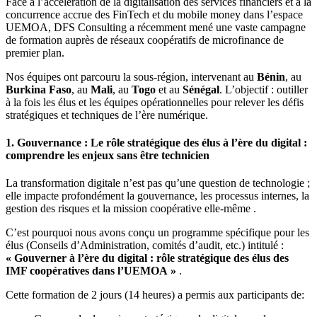
Face à l’accélération de la digitalisation des services financiers et à la
concurrence accrue des FinTech et du mobile money dans l’espace
UEMOA, DFS Consulting a récemment mené une vaste campagne
de formation auprès de réseaux coopératifs de microfinance de
premier plan.
Nos équipes ont parcouru la sous-région, intervenant au
Bénin
, au
Burkina Faso
, au
Mali
, au
Togo
et au
Sénégal
. L’objectif : outiller
à la fois les élus et les équipes opérationnelles pour relever les défis
stratégiques et techniques de l’ère numérique.
1. Gouvernance : Le rôle stratégique des élus à l’ère du digital :
comprendre les enjeux sans être technicien
La transformation digitale n’est pas qu’une question de technologie ;
elle impacte profondément la gouvernance, les processus internes, la
gestion des risques et la mission coopérative elle-même .
C’est pourquoi nous avons conçu un programme spécifique pour les
élus (Conseils d’Administration, comités d’audit, etc.) intitulé :
« Gouverner à l’ère du digital : rôle stratégique des élus des
IMF coopératives dans l’UEMOA »
.
Cette formation de 2 jours (14 heures) a permis aux participants de: