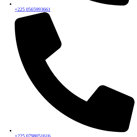
+225 0565993661
+225 0798051616